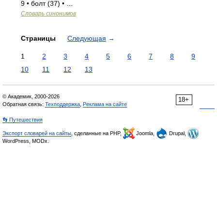
9 • болт (37) • …
Словарь синонимов
Страницы
Следующая
→
1
2
3
4
5
6
7
8
9
10
11
12
13
© Академик, 2000-2026
18+
Обратная связь:
Техподдержка
,
Реклама на сайте
👣 Путешествия
Экспорт словарей на сайты
, сделанные на PHP,
Joomla,
Drupal,
WordPress, MODx.