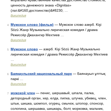
морально нравственные качества Достоинство стоимость,
ценность денежного знака «Dignitas»
(лат.&#160;достоинство)&#8230; …
Википедия
Мужское слово (фильм)
— Мужское слово азерб. Kişi
4
Sözü Жанр Музыкально лирическая комедия / драма
Режиссёр Джахангир Мехтиев …
Википедия
Мужское слово
— азерб. Kişi Sözü Жанр Музыкально
5
лирическая комедия / драма Режиссёр Джахангир Мехтиев
…
Википедия
Баянаульский национальный парк
— Баянауыл ұлттық
6
паркі …
Википедия
мужской член
— пенис, шершавый, шпала, палка,
7
детородный орган, хер, елда, пипка, штучка, убивец, член,
штык, шишка, шомпол, огурец, смычок, штопор, спонсор,
солопина, шершавка, шишкарь, болт, морковка, мальчик,