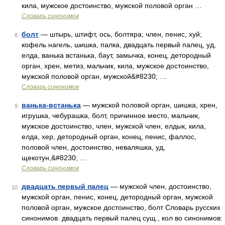
кила, мужское достоинство, мужской половой орган …
Словарь синонимов
болт
— штырь, штифт, ось, болтяра; член, пенис, хуй;
8
кофель нагель, шишка, палка, двадцать первый палец, уд,
елда, ванька встанька, баут, замычка, конец, детородный
орган, хрен, метиз, мальчик, кила, мужское достоинство,
мужской половой орган, мужской&#8230; …
Словарь синонимов
ванька-встанька
— мужской половой орган, шишка, хрен,
9
игрушка, чебурашка, болт, причинное место, мальчик,
мужское достоинство, член, мужской член, елдык, кила,
елда, хер, детородный орган, конец, пенис, фаллос,
половой член, достоинство, неваляшка, уд,
щекотун,&#8230; …
Словарь синонимов
двадцать первый палец
— мужской член, достоинство,
10
мужской орган, пенис, конец, детородный орган, мужской
половой орган, мужское достоинство, болт Словарь русских
синонимов. двадцать первый палец сущ., кол во синонимов: